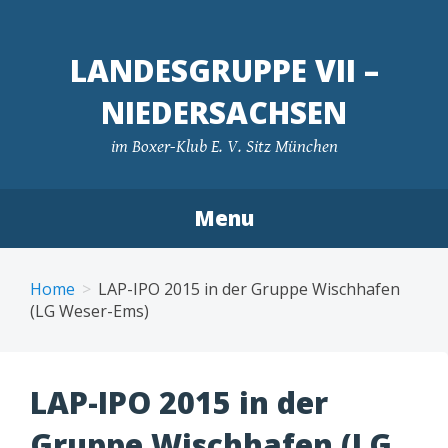
LANDESGRUPPE VII –
NIEDERSACHSEN
im Boxer-Klub E. V. Sitz München
Menu
Skip
to
Home
LAP-IPO 2015 in der Gruppe Wischhafen
content
(LG Weser-Ems)
LAP-IPO 2015 in der
Gruppe Wischhafen (LG