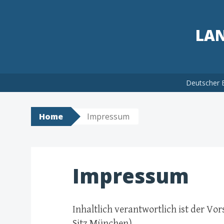
LAN
Skip
Deutscher 
to
content
Home
Impressum
Impressum
Inhaltlich verantwortlich ist der Vo
Sitz München),