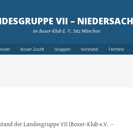
DESGRUPPE VII – NIEDERSAC
im Boxer-Klub E. V. Sitz München
Boxer
Boxer-Zucht
Gruppen
Vorstand
Termine
rstand der Landesgruppe VII (Boxer-Klub e.V. –