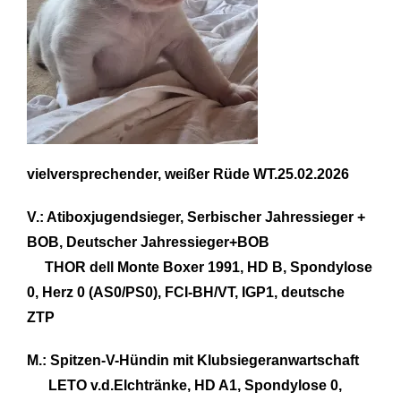
vielversprechender, weißer Rüde WT.25.02.2026
V.: Atiboxjugendsieger, Serbischer Jahressieger +
BOB, Deutscher Jahressieger+BOB
THOR dell Monte Boxer 1991, HD B, Spondylose
0, Herz 0 (AS0/PS0), FCI-BH/VT, IGP1, deutsche
ZTP
M.: Spitzen-V-Hündin mit Klubsiegeranwartschaft
LETO v.d.Elchtränke, HD A1, Spondylose 0,