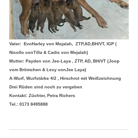
Vater: EvoHarley von Mejalah, ZTP,AD,BH/VT, IGP (
Nicollo conTilla & Cadis von Mejalah)
Mutter: Payden von Jee-Laya , ZTP, AD, BH/VT (Joop
vom Brömchen & Lexy vonJee Laya)
A-Wurf,
Wurfstärke 4/2 , H
irschrot mit Weißzeichnung
Drei Rüden sind noch zu vergeben
Kontakt: Züchter, Petra Richers
Tel.: 0173 8495888