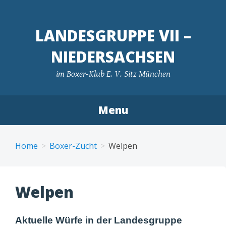
LANDESGRUPPE VII –
NIEDERSACHSEN
im Boxer-Klub E. V. Sitz München
Menu
Skip
to
Home
Boxer-Zucht
Welpen
content
Welpen
Aktuelle Würfe in der Landesgruppe