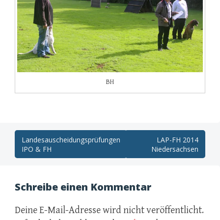
BH
Post
Landesauscheidungsprüfungen
LAP-FH 2014
IPO & FH
Niedersachsen
navigation
Schreibe einen Kommentar
Deine E-Mail-Adresse wird nicht veröffentlicht.