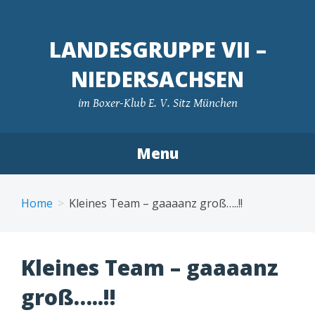
LANDESGRUPPE VII –
NIEDERSACHSEN
im Boxer-Klub E. V. Sitz München
Menu
Skip
to
Home
Kleines Team – gaaaanz groß…..!!
content
Kleines Team – gaaaanz
groß…..!!