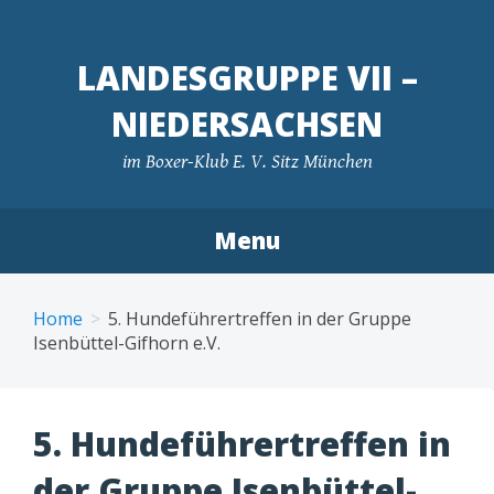
LANDESGRUPPE VII –
NIEDERSACHSEN
im Boxer-Klub E. V. Sitz München
Menu
Skip
to
Home
5. Hundeführertreffen in der Gruppe
content
Isenbüttel-Gifhorn e.V.
5. Hundeführertreffen in
der Gruppe Isenbüttel-