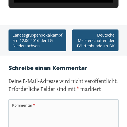
Post
Landesgruppenpokalkampf
Deutsche
am 12.06.2016 der LG
Meisterschaften der
navigation
Niedersachsen
Fährtenhunde im BK
Schreibe einen Kommentar
Deine E-Mail-Adresse wird nicht veröffentlicht.
Erforderliche Felder sind mit
*
markiert
Kommentar
*