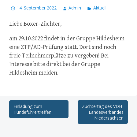
14. September 2022
Admin
Aktuell
Liebe Boxer-Züchter,
am 29.10.2022 findet in der Gruppe Hildesheim
eine ZTP/AD-Prüfung statt. Dort sind noch
freie Teilnehmerplätze zu vergeben! Bei
Interesse bitte direkt bei der Gruppe
Hildesheim melden.
Post
Einladung zum
Züchtertag des VDH-
Hundeführertreffen
Landesverbandes
navigation
Niedersachsen