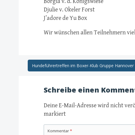
Borgia v. d. Königswiese
Djulie v. Okeler Forst
J’adore de Yu Box
Wir wünschen allen Teilnehmern viel
Post
Hundeführertreffen im Boxer-Klub Gruppe Hannover
navigation
Schreibe einen Kommen
Deine E-Mail-Adresse wird nicht verö
markiert
Kommentar
*