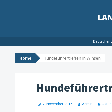
LAN
Skip
Deutscher 
to
content
Home
Hundeführertreffen in Winsen
Hundeführertr
7. November 2016
Admin
Aktuel