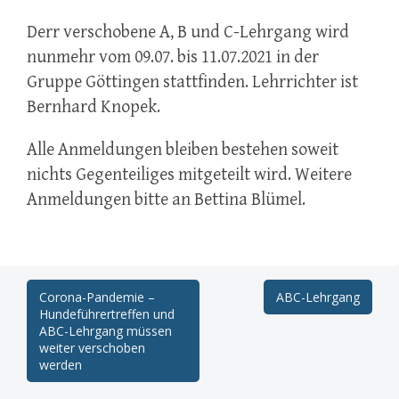
Derr verschobene A, B und C-Lehrgang wird
nunmehr vom 09.07. bis 11.07.2021 in der
Gruppe Göttingen stattfinden. Lehrrichter ist
Bernhard Knopek.
Alle Anmeldungen bleiben bestehen soweit
nichts Gegenteiliges mitgeteilt wird. Weitere
Anmeldungen bitte an Bettina Blümel.
Post
Corona-Pandemie –
ABC-Lehrgang
Hundeführertreffen und
navigation
ABC-Lehrgang müssen
weiter verschoben
werden