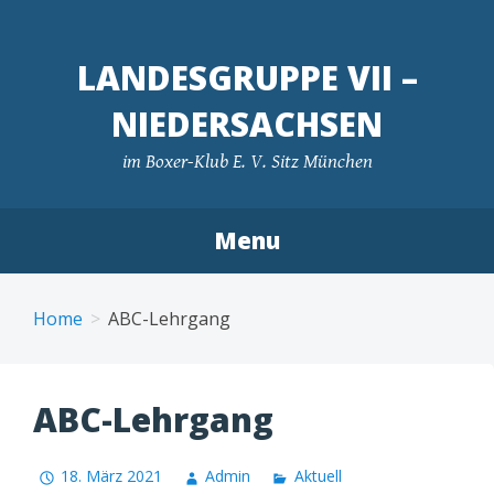
LANDESGRUPPE VII –
NIEDERSACHSEN
im Boxer-Klub E. V. Sitz München
Menu
Skip
to
Home
ABC-Lehrgang
content
ABC-Lehrgang
18. März 2021
Admin
Aktuell