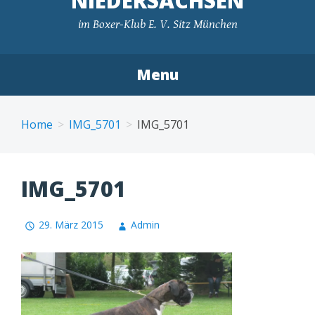
NIEDERSACHSEN
im Boxer-Klub E. V. Sitz München
Menu
Skip
to
Home
IMG_5701
IMG_5701
content
IMG_5701
29. März 2015
Admin