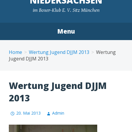
NIEDERSACHSEN
im Boxer-Klub E. V. Sitz München
Menu
Skip
to
Home
Wertung Jugend DJJM 2013
Wertung
content
Jugend DJJM 2013
Wertung Jugend DJJM
2013
20. Mai 2013
Admin