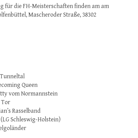
 für die FH-Meisterschaften finden am am
lfenbüttel, Mascheroder Straße, 38302
Tunneltal
ecoming Queen
etty vom Normannstein
 Tor
ian’s Rasselband
 (LG Schleswig-Holstein)
elgoländer