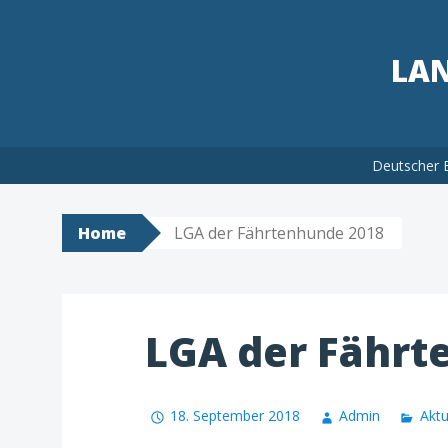
LAN
Skip
Deutscher 
to
content
Home
LGA der Fährtenhunde 2018
LGA der Fährt
18. September 2018
Admin
Aktu