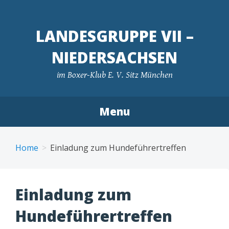
LANDESGRUPPE VII –
NIEDERSACHSEN
im Boxer-Klub E. V. Sitz München
Menu
Skip
to
Home
Einladung zum Hundeführertreffen
content
Einladung zum
Hundeführertreffen