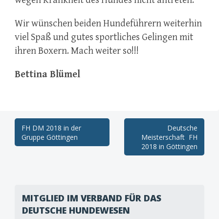
wegen Krankheit des Hundes nicht antreten.
Wir wünschen beiden Hundeführern weiterhin
viel Spaß und gutes sportliches Gelingen mit
ihren Boxern. Mach weiter so!!!
Bettina Blümel
Post
FH DM 2018 in der
Deutsche
Gruppe Göttingen
Meisterschaft FH
navigation
2018 in Göttingen
MITGLIED IM VERBAND FÜR DAS
DEUTSCHE HUNDEWESEN