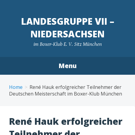
LANDESGRUPPE VII –
NIEDERSACHSEN
im Boxer-Klub E. V. Sitz München
Menu
Skip
to
Home
René Hauk erfolgreicher Teilnehmer der
content
Deutschen Meisterschaft im Boxer-Klub München
René Hauk erfolgreicher
Teilnehmer der