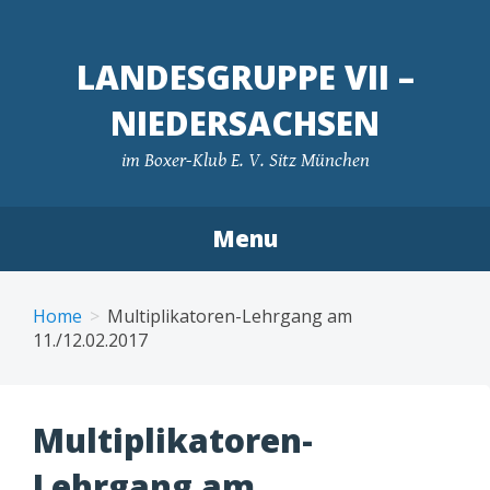
LANDESGRUPPE VII –
NIEDERSACHSEN
im Boxer-Klub E. V. Sitz München
Menu
Skip
to
Home
Multiplikatoren-Lehrgang am
content
11./12.02.2017
Multiplikatoren-
Lehrgang am