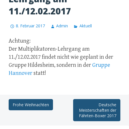
11./12.02.2017
8. Februar 2017
Admin
Aktuell
Achtung:
Der Multiplikatoren-Lehrgang am
11./12.02.2017 findet nicht wie geplant in der
Gruppe Hildesheim, sondern in der
Gruppe
Hannover
statt!
Post
Frohe Weihnachten
Deutsche
Meisterschaften der
navigation
Fährten-Boxer 2017