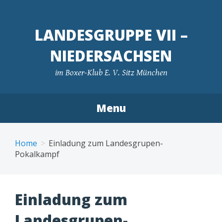
LANDESGRUPPE VII –
NIEDERSACHSEN
im Boxer-Klub E. V. Sitz München
Menu
Skip
to
Home
Einladung zum Landesgrupen-
content
Pokalkampf
Einladung zum
Landesgrupen-