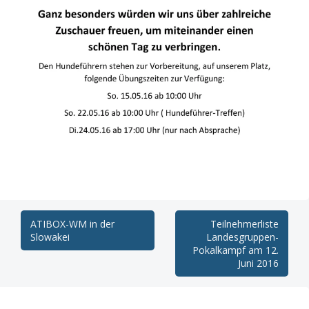
Post
ATIBOX-WM in der
Teilnehmerliste
Slowakei
Landesgruppen-
navigation
Pokalkampf am 12.
Juni 2016