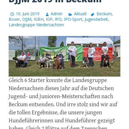
10. Juni 2019
Admin
Aktuell
Beckum
,
Boxer
,
DJJM
,
IGBH
,
IGP
,
IPO
,
IPO-Sport
,
Jugendarbeit
,
Landesgruppe Niedersachsen
Gleich 6 Starter konnte die Landesgruppe
Niedersachsen dieses Jahr auf die Deutschen
Jugend- und Junioren-Meisterschaften nach
Beckum entsenden. Und irre stolz sind wir auf
die tollen Ergebnisse, die unsere jungen
Hundeführerinnen und Hundeführer gezeigt
haben. Gleich 2 Plätze auf dem Treppchen