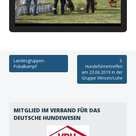
Post
Landesgruppen-
3.
Pokalkampf
Hundeführertreffen
navigation
am 23.06.2019 in der
Gruppe Winsen/Luhe
MITGLIED IM VERBAND FÜR DAS
DEUTSCHE HUNDEWESEN