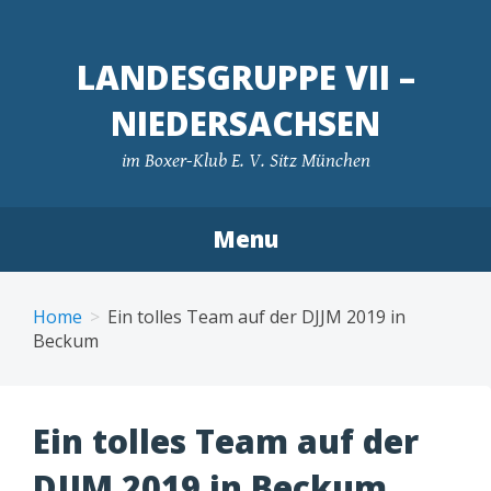
LANDESGRUPPE VII –
NIEDERSACHSEN
im Boxer-Klub E. V. Sitz München
Menu
Skip
to
Home
Ein tolles Team auf der DJJM 2019 in
content
Beckum
Ein tolles Team auf der
DJJM 2019 in Beckum